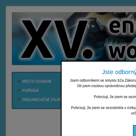
Jste odborný
Jsem odborníkem ve smyslu §2a Zákona č
MÍSTO KONÁNÍ
čili jsem osobou oprávněnou předep
POŘÁDÁ
Potvrzuji, že jsem se sez
ORGANIZAČNÍ ZAJIŠTĚNÍ
Potvrzuji, že jsem se seznámil/a s rizik
ur